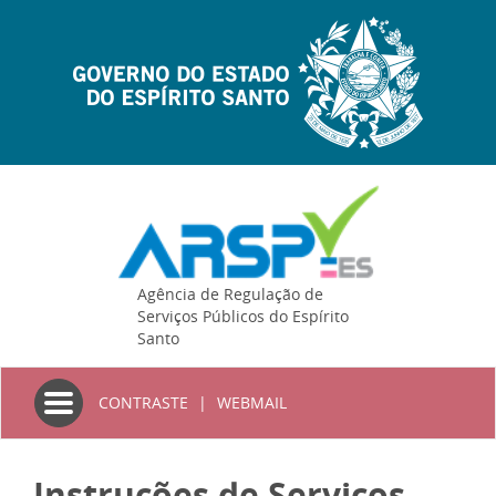
Agência de Regulação de
Serviços Públicos do Espírito
Santo
Toggle
CONTRASTE
|
WEBMAIL
navigation
Instruções de Serviços