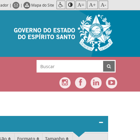
A=
A+
A-
rador
|
|
Mapa do Site
ação
Formato
Tamanho